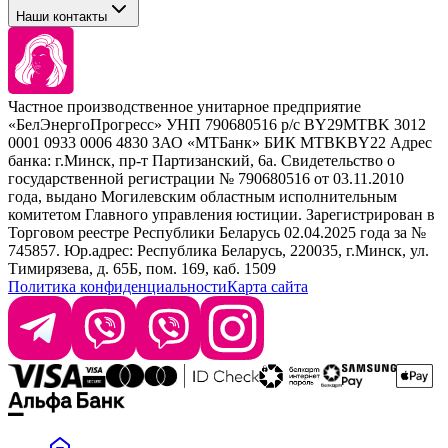
Tefia
Стайлинг
Наши контакты
Concept
Брови и ресницы
Kezy
Барберинг
Barex
Наборы
Sim Sensitive
Расходные материалы
+ 375 44 7233514
Kebren
Частное производственное унитарное предприятие
Selective Professional
«БелЭнергоПрогресс» УНП 790680516 р/с BY29MTBK 3012
+ 375 29 1649505
White Line
0001 0933 0006 4830 ЗАО «МТБанк» БИК MTBKBY22 Адрес
банка: г.Минск, пр-т Партизанский, 6а. Свидетельство о
info@krasabel.by
государственной регистрации № 790680516 от 03.11.2010
года, выдано Могилевским областным исполнительным
комитетом Главного управления юстиции. Зарегистрирован в
Офис: г. Минск, ул. Тимирязева 65Б, офис 1509
Торговом реестре Республики Беларусь 02.04.2025 года за №
745857. Юр.адрес: Республика Беларусь, 220035, г.Минск, ул.
Склад: г. Минск, ул. Домбровская, 15
Тимирязева, д. 65Б, пом. 169, каб. 1509
Политика конфиденциальности
Карта сайта
Время работы: пн–чт 9:00–17:30, пт 9:00–17:00