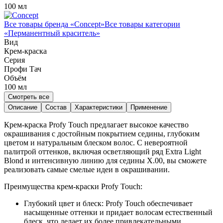
100 мл
Все товары бренда «
Concept
»
Все товары категории
«
Перманентный краситель
»
Вид
Крем-краска
Серия
Профи Тач
Объём
100
мл
Смотреть все
Описание
Состав
Характеристики
Применение
Крем-краска Profy Touch предлагает высокое качество
окрашивания с достойным покрытием седины, глубоким
цветом и натуральным блеском волос. С невероятной
палитрой оттенков, включая осветляющий ряд Extra Light
Blond и интенсивную линию для седины Х.00, вы сможете
реализовать самые смелые идеи в окрашивании.
Преимущества крем-краски Profy Touch:
Глубокий цвет и блеск: Profy Touch обеспечивает
насыщенные оттенки и придает волосам естественный
блеск, что делает их более привлекательными.