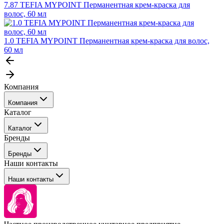
7.87 TEFIA MYPOINT Перманентная крем-краска для
волос, 60 мл
1.0 TEFIA MYPOINT Перманентная крем-краска для волос,
60 мл
Компания
Компания
Каталог
События
Каталог
Покупателю
Бренды
Профессиональные средства для окрашивания волос
Бренды
Сервисные средства
Наши контакты
Уход
Tefia
Стайлинг
Наши контакты
Concept
Брови и ресницы
Kezy
Барберинг
Barex
Наборы
Sim Sensitive
Расходные материалы
+ 375 44 7233514
Kebren