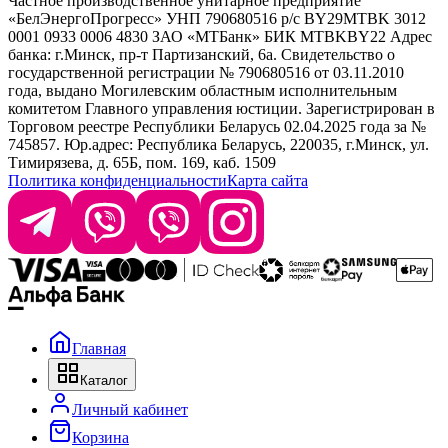
Частное производственное унитарное предприятие
Selective Professional
«БелЭнергоПрогресс» УНП 790680516 р/с BY29MTBK 3012
+ 375 29 1649505
White Line
0001 0933 0006 4830 ЗАО «МТБанк» БИК MTBKBY22 Адрес
банка: г.Минск, пр-т Партизанский, 6а. Свидетельство о
info@krasabel.by
государственной регистрации № 790680516 от 03.11.2010
года, выдано Могилевским областным исполнительным
комитетом Главного управления юстиции. Зарегистрирован в
Офис: г. Минск, ул. Тимирязева 65Б, офис 1509
Торговом реестре Республики Беларусь 02.04.2025 года за №
745857. Юр.адрес: Республика Беларусь, 220035, г.Минск, ул.
Склад: г. Минск, ул. Домбровская, 15
Тимирязева, д. 65Б, пом. 169, каб. 1509
Политика конфиденциальности
Карта сайта
Время работы: пн–чт 9:00–17:30, пт 9:00–17:00
Главная
Каталог
Личный кабинет
Корзина