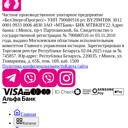
Наборы
Sim Sensitive
Расходные материалы
+ 375 44 7233514
Kebren
Частное производственное унитарное предприятие
Selective Professional
«БелЭнергоПрогресс» УНП 790680516 р/с BY29MTBK 3012
+ 375 29 1649505
White Line
0001 0933 0006 4830 ЗАО «МТБанк» БИК MTBKBY22 Адрес
банка: г.Минск, пр-т Партизанский, 6а. Свидетельство о
info@krasabel.by
государственной регистрации № 790680516 от 03.11.2010
года, выдано Могилевским областным исполнительным
комитетом Главного управления юстиции. Зарегистрирован в
Офис: г. Минск, ул. Тимирязева 65Б, офис 1509
Торговом реестре Республики Беларусь 02.04.2025 года за №
745857. Юр.адрес: Республика Беларусь, 220035, г.Минск, ул.
Склад: г. Минск, ул. Домбровская, 15
Тимирязева, д. 65Б, пом. 169, каб. 1509
Политика конфиденциальности
Карта сайта
Время работы: пн–чт 9:00–17:30, пт 9:00–17:00
Главная
Каталог