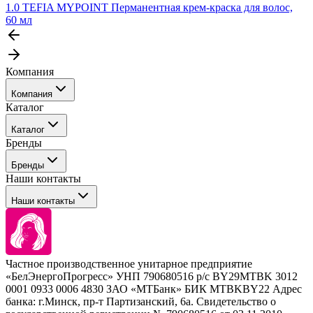
1.0 TEFIA MYPOINT Перманентная крем-краска для волос,
60 мл
Компания
Компания
Каталог
События
Каталог
Покупателю
Бренды
Профессиональные средства для окрашивания волос
Бренды
Сервисные средства
Наши контакты
Уход
Tefia
Стайлинг
Наши контакты
Concept
Брови и ресницы
Kezy
Барберинг
Barex
Наборы
Sim Sensitive
Расходные материалы
+ 375 44 7233514
Kebren
Частное производственное унитарное предприятие
Selective Professional
«БелЭнергоПрогресс» УНП 790680516 р/с BY29MTBK 3012
+ 375 29 1649505
White Line
0001 0933 0006 4830 ЗАО «МТБанк» БИК MTBKBY22 Адрес
банка: г.Минск, пр-т Партизанский, 6а. Свидетельство о
info@krasabel.by