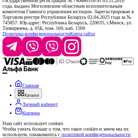
государственной регистрации № 790680516 от 03.11.2010
года, выдано Могилевским областным исполнительным
комитетом Главного управления юстиции. Зарегистрирован в
Офис: г. Минск, ул. Тимирязева 65Б, офис 1509
Торговом реестре Республики Беларусь 02.04.2025 года за №
745857. Юр.адрес: Республика Беларусь, 220035, г.Минск, ул.
Склад: г. Минск, ул. Домбровская, 15
Тимирязева, д. 65Б, пом. 169, каб. 1509
Политика конфиденциальности
Карта сайта
Время работы: пн–чт 9:00–17:30, пт 9:00–17:00
Главная
Каталог
Личный кабинет
Корзина
Наш сайт использует cookies
Чтобы узнать больше о том, что такое cookies и зачем мы их
используем, ознакомьтесь с
политикой конфиденциальности