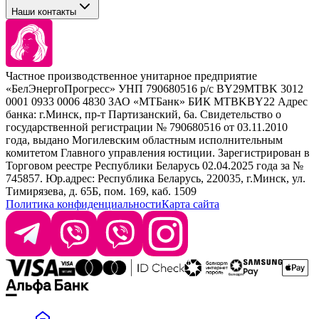
Tefia
Стайлинг
Наши контакты
Concept
Брови и ресницы
Kezy
Барберинг
Barex
Наборы
Sim Sensitive
Расходные материалы
+ 375 44 7233514
Kebren
Частное производственное унитарное предприятие
Selective Professional
«БелЭнергоПрогресс» УНП 790680516 р/с BY29MTBK 3012
+ 375 29 1649505
White Line
0001 0933 0006 4830 ЗАО «МТБанк» БИК MTBKBY22 Адрес
банка: г.Минск, пр-т Партизанский, 6а. Свидетельство о
info@krasabel.by
государственной регистрации № 790680516 от 03.11.2010
года, выдано Могилевским областным исполнительным
комитетом Главного управления юстиции. Зарегистрирован в
Офис: г. Минск, ул. Тимирязева 65Б, офис 1509
Торговом реестре Республики Беларусь 02.04.2025 года за №
745857. Юр.адрес: Республика Беларусь, 220035, г.Минск, ул.
Склад: г. Минск, ул. Домбровская, 15
Тимирязева, д. 65Б, пом. 169, каб. 1509
Политика конфиденциальности
Карта сайта
Время работы: пн–чт 9:00–17:30, пт 9:00–17:00