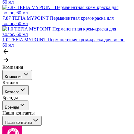
60 мл
7.87 TEFIA MYPOINT Перманентная крем-краска для
волос, 60 мл
1.0 TEFIA MYPOINT Перманентная крем-краска для волос,
60 мл
Компания
Компания
Каталог
События
Каталог
Покупателю
Бренды
Профессиональные средства для окрашивания волос
Бренды
Сервисные средства
Наши контакты
Уход
Tefia
Стайлинг
Наши контакты
Concept
Брови и ресницы
Kezy
Барберинг
Barex