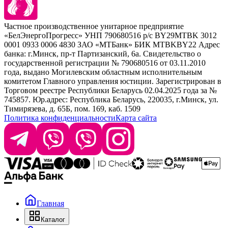
Наборы
Sim Sensitive
Расходные материалы
+ 375 44 7233514
Kebren
Частное производственное унитарное предприятие
Selective Professional
«БелЭнергоПрогресс» УНП 790680516 р/с BY29MTBK 3012
+ 375 29 1649505
White Line
0001 0933 0006 4830 ЗАО «МТБанк» БИК MTBKBY22 Адрес
банка: г.Минск, пр-т Партизанский, 6а. Свидетельство о
info@krasabel.by
государственной регистрации № 790680516 от 03.11.2010
года, выдано Могилевским областным исполнительным
комитетом Главного управления юстиции. Зарегистрирован в
Офис: г. Минск, ул. Тимирязева 65Б, офис 1509
Торговом реестре Республики Беларусь 02.04.2025 года за №
745857. Юр.адрес: Республика Беларусь, 220035, г.Минск, ул.
Склад: г. Минск, ул. Домбровская, 15
Тимирязева, д. 65Б, пом. 169, каб. 1509
Политика конфиденциальности
Карта сайта
Время работы: пн–чт 9:00–17:30, пт 9:00–17:00
Главная
Каталог