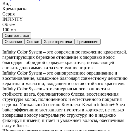
Вид
Крем-краска
Серия
INFINITY
Объём
100
мл
Смотреть все
Описание
Состав
Характеристики
Применение
Infinity Color System – это современное поколение красителей,
гарантирующих бережное отношение к здоровью волос
благодаря гибридной формуле красителя, позволяющей
снизить долю аммиака за счет аминоспиртов.
Infinity Color System – это одновременное окрашивание и
восстановление, возможное благодаря совместному действию
кератина и масла ши, входящим в состав стойкого красителя.
Infinity Color System - это синергия многогранности и
стойкости цвета, бриллиантового блеска, восстановления
структуры волос, полноценного и естественного покрытия
седины. Уникальный состав: Комплекс Keratin infusion+ Sheа
butter эффективно застраивает пустоты в кортексе, не только
возвращая волосу натуральную структуру, но и надежно
фиксируя пигмент, питает и увлажняет волосы, обеспечивая
силу и блеск.
Широкая палитра красивых и актуальных оттенков, с