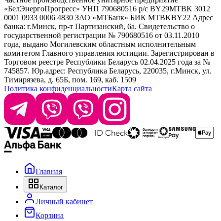
Selective Professional
«БелЭнергоПрогресс» УНП 790680516 р/с BY29MTBK 3012
+ 375 29 1649505
White Line
0001 0933 0006 4830 ЗАО «МТБанк» БИК MTBKBY22 Адрес
банка: г.Минск, пр-т Партизанский, 6а. Свидетельство о
info@krasabel.by
государственной регистрации № 790680516 от 03.11.2010
года, выдано Могилевским областным исполнительным
комитетом Главного управления юстиции. Зарегистрирован в
Офис: г. Минск, ул. Тимирязева 65Б, офис 1509
Торговом реестре Республики Беларусь 02.04.2025 года за №
745857. Юр.адрес: Республика Беларусь, 220035, г.Минск, ул.
Склад: г. Минск, ул. Домбровская, 15
Тимирязева, д. 65Б, пом. 169, каб. 1509
Политика конфиденциальности
Карта сайта
Время работы: пн–чт 9:00–17:30, пт 9:00–17:00
Главная
Каталог
Личный кабинет
Корзина