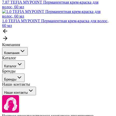
7.87 TEFIA MYPOINT Перманентная крем-краска для
волос, 60 мл
1.0 TEFIA MYPOINT Перманентная крем-краска для волос,
60 мл
Компания
Компания
Каталог
События
Каталог
Покупателю
Бренды
Профессиональные средства для окрашивания волос
Бренды
Сервисные средства
Наши контакты
Уход
Tefia
Стайлинг
Наши контакты
Concept
Брови и ресницы
Kezy
Барберинг
Barex
Наборы
Sim Sensitive
Расходные материалы
+ 375 44 7233514
Kebren
Частное производственное унитарное предприятие