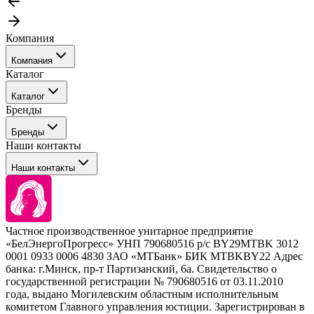
Компания
Компания
Каталог
События
Каталог
Покупателю
Бренды
Профессиональные средства для окрашивания волос
Бренды
Сервисные средства
Наши контакты
Уход
Tefia
Стайлинг
Наши контакты
Concept
Брови и ресницы
Kezy
Барберинг
Barex
Наборы
Sim Sensitive
Расходные материалы
+ 375 44 7233514
Kebren
Частное производственное унитарное предприятие
Selective Professional
«БелЭнергоПрогресс» УНП 790680516 р/с BY29MTBK 3012
+ 375 29 1649505
White Line
0001 0933 0006 4830 ЗАО «МТБанк» БИК MTBKBY22 Адрес
банка: г.Минск, пр-т Партизанский, 6а. Свидетельство о
info@krasabel.by
государственной регистрации № 790680516 от 03.11.2010
года, выдано Могилевским областным исполнительным
комитетом Главного управления юстиции. Зарегистрирован в
Офис: г. Минск, ул. Тимирязева 65Б, офис 1509