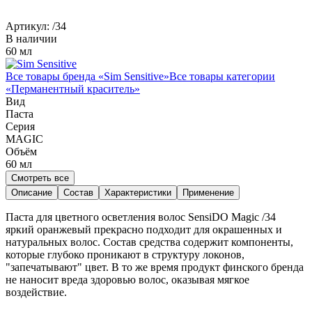
Артикул:
/34
В наличии
60 мл
Все товары бренда «
Sim Sensitive
»
Все товары категории
«
Перманентный краситель
»
Вид
Паста
Серия
MAGIC
Объём
60
мл
Смотреть все
Описание
Состав
Характеристики
Применение
Паста для цветного осветления волос SensiDO Magic /34
яркий оранжевый прекрасно подходит для окрашенных и
натуральных волос. Состав средства содержит компоненты,
которые глубоко проникают в структуру локонов,
"запечатывают" цвет. В то же время продукт финского бренда
не наносит вреда здоровью волос, оказывая мягкое
воздействие.