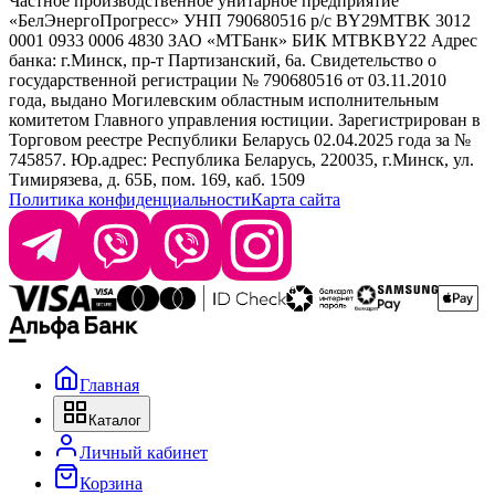
Частное производственное унитарное предприятие
Selective Professional
«БелЭнергоПрогресс» УНП 790680516 р/с BY29MTBK 3012
+ 375 29 1649505
White Line
0001 0933 0006 4830 ЗАО «МТБанк» БИК MTBKBY22 Адрес
банка: г.Минск, пр-т Партизанский, 6а. Свидетельство о
info@krasabel.by
государственной регистрации № 790680516 от 03.11.2010
года, выдано Могилевским областным исполнительным
комитетом Главного управления юстиции. Зарегистрирован в
Офис: г. Минск, ул. Тимирязева 65Б, офис 1509
Торговом реестре Республики Беларусь 02.04.2025 года за №
745857. Юр.адрес: Республика Беларусь, 220035, г.Минск, ул.
Склад: г. Минск, ул. Домбровская, 15
Тимирязева, д. 65Б, пом. 169, каб. 1509
Политика конфиденциальности
Карта сайта
Время работы: пн–чт 9:00–17:30, пт 9:00–17:00
Главная
Каталог
Личный кабинет
Корзина