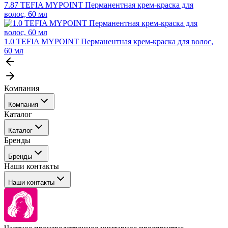
7.87 TEFIA MYPOINT Перманентная крем-краска для
волос, 60 мл
1.0 TEFIA MYPOINT Перманентная крем-краска для волос,
60 мл
Компания
Компания
Каталог
События
Каталог
Покупателю
Бренды
Профессиональные средства для окрашивания волос
Бренды
Сервисные средства
Наши контакты
Уход
Tefia
Стайлинг
Наши контакты
Concept
Брови и ресницы
Kezy
Барберинг
Barex
Наборы
Sim Sensitive
Расходные материалы
+ 375 44 7233514
Kebren