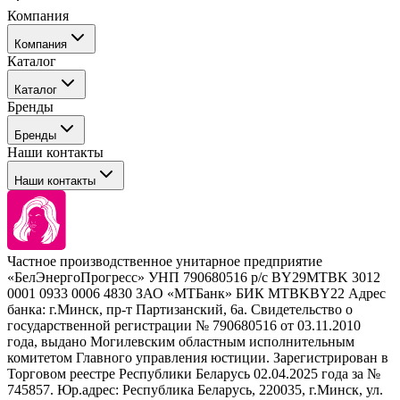
Компания
Компания
Каталог
События
Каталог
Покупателю
Бренды
Профессиональные средства для окрашивания волос
Бренды
Сервисные средства
Наши контакты
Уход
Tefia
Стайлинг
Наши контакты
Concept
Брови и ресницы
Kezy
Барберинг
Barex
Наборы
Sim Sensitive
Расходные материалы
+ 375 44 7233514
Kebren
Частное производственное унитарное предприятие
Selective Professional
«БелЭнергоПрогресс» УНП 790680516 р/с BY29MTBK 3012
+ 375 29 1649505
White Line
0001 0933 0006 4830 ЗАО «МТБанк» БИК MTBKBY22 Адрес
банка: г.Минск, пр-т Партизанский, 6а. Свидетельство о
info@krasabel.by
государственной регистрации № 790680516 от 03.11.2010
года, выдано Могилевским областным исполнительным
комитетом Главного управления юстиции. Зарегистрирован в
Офис: г. Минск, ул. Тимирязева 65Б, офис 1509
Торговом реестре Республики Беларусь 02.04.2025 года за №
745857. Юр.адрес: Республика Беларусь, 220035, г.Минск, ул.