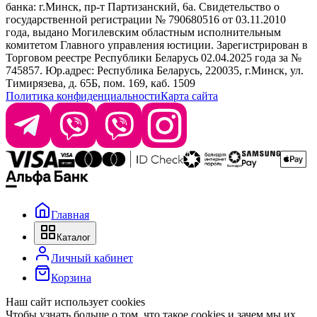
банка: г.Минск, пр-т Партизанский, 6а. Свидетельство о
info@krasabel.by
государственной регистрации № 790680516 от 03.11.2010
года, выдано Могилевским областным исполнительным
комитетом Главного управления юстиции. Зарегистрирован в
Офис: г. Минск, ул. Тимирязева 65Б, офис 1509
Торговом реестре Республики Беларусь 02.04.2025 года за №
745857. Юр.адрес: Республика Беларусь, 220035, г.Минск, ул.
Склад: г. Минск, ул. Домбровская, 15
Тимирязева, д. 65Б, пом. 169, каб. 1509
Политика конфиденциальности
Карта сайта
Время работы: пн–чт 9:00–17:30, пт 9:00–17:00
Главная
Каталог
Личный кабинет
Корзина
Наш сайт использует cookies
Чтобы узнать больше о том, что такое cookies и зачем мы их