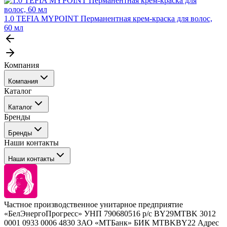
1.0 TEFIA MYPOINT Перманентная крем-краска для волос,
60 мл
Компания
Компания
Каталог
События
Каталог
Покупателю
Бренды
Профессиональные средства для окрашивания волос
Бренды
Сервисные средства
Наши контакты
Уход
Tefia
Стайлинг
Наши контакты
Concept
Брови и ресницы
Kezy
Барберинг
Barex
Наборы
Sim Sensitive
Расходные материалы
+ 375 44 7233514
Kebren
Частное производственное унитарное предприятие
Selective Professional
«БелЭнергоПрогресс» УНП 790680516 р/с BY29MTBK 3012
+ 375 29 1649505
White Line
0001 0933 0006 4830 ЗАО «МТБанк» БИК MTBKBY22 Адрес