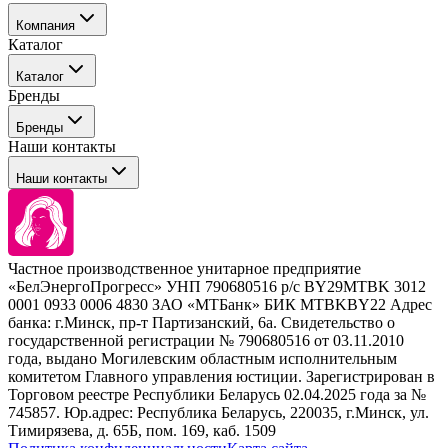
Компания
Каталог
События
Каталог
Покупателю
Бренды
Профессиональные средства для окрашивания волос
Бренды
Сервисные средства
Наши контакты
Уход
Tefia
Стайлинг
Наши контакты
Concept
Брови и ресницы
Kezy
Барберинг
Barex
Наборы
Sim Sensitive
Расходные материалы
+ 375 44 7233514
Kebren
Частное производственное унитарное предприятие
Selective Professional
«БелЭнергоПрогресс» УНП 790680516 р/с BY29MTBK 3012
+ 375 29 1649505
White Line
0001 0933 0006 4830 ЗАО «МТБанк» БИК MTBKBY22 Адрес
банка: г.Минск, пр-т Партизанский, 6а. Свидетельство о
info@krasabel.by
государственной регистрации № 790680516 от 03.11.2010
года, выдано Могилевским областным исполнительным
комитетом Главного управления юстиции. Зарегистрирован в
Офис: г. Минск, ул. Тимирязева 65Б, офис 1509
Торговом реестре Республики Беларусь 02.04.2025 года за №
745857. Юр.адрес: Республика Беларусь, 220035, г.Минск, ул.
Склад: г. Минск, ул. Домбровская, 15
Тимирязева, д. 65Б, пом. 169, каб. 1509