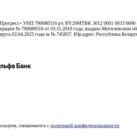
гоПрогресс» УНП 790680516 р/с BY29MTBK 3012 0001 0933 000
истрации № 790680516 от 03.11.2010 года, выдано Могилевским
сь 02.04.2025 года за № 745857. Юр.адрес: Республика Беларусь,
пользуем, ознакомьтесь с
политикой конфиденциальности