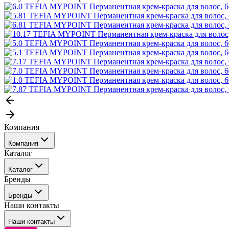
Компания
Компания
Каталог
События
Каталог
Покупателю
Бренды
Профессиональные средства для окрашивания волос
Бренды
Сервисные средства
Наши контакты
Уход
Tefia
Стайлинг
Наши контакты
Concept
Брови и ресницы