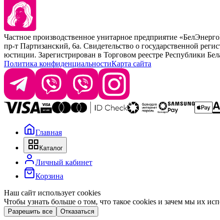
Kezy
Барберинг
Barex
Наборы
Sim Sensitive
Расходные материалы
+ 375 44 7233514
Kebren
Частное производственное унитарное предприятие «БелЭнер
Selective Professional
пр-т Партизанский, 6а. Свидетельство о государственной рег
+ 375 29 1649505
White Line
юстиции. Зарегистрирован в Торговом реестре Республики Белару
Политика конфиденциальности
Карта сайта
info@krasabel.by
Офис: г. Минск, ул. Тимирязева 65Б, офис 1509
Склад: г. Минск, ул. Домбровская, 15
Главная
Время работы: пн–чт 9:00–17:30, пт 9:00–17:00
Каталог
Личный кабинет
Корзина
Наш сайт использует cookies
Чтобы узнать больше о том, что такое cookies и зачем мы их ис
Разрешить все
Отказаться