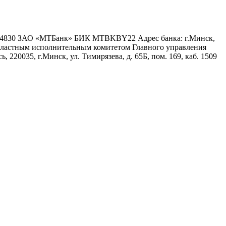
6 4830 ЗАО «МТБанк» БИК MTBKBY22 Адрес банка: г.Минск,
 областным исполнительным комитетом Главного управления
 220035, г.Минск, ул. Тимирязева, д. 65Б, пом. 169, каб. 1509