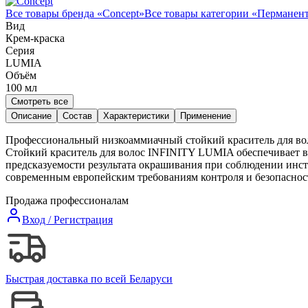
Все товары бренда «
Concept
»
Все товары категории «
Перманент
Вид
Крем-краска
Серия
LUMIA
Объём
100
мл
Смотреть все
Описание
Состав
Характеристики
Применение
Профессиональный низкоаммиачный стойкий краситель для вол
Стойкий краситель для волос INFINITY LUMIA обеспечивает 
предсказуемости результата окрашивания при соблюдении инс
современным европейским требованиям контроля и безопаснос
Продажа профессионалам
Вход / Регистрация
Быстрая доставка по всей Беларуси