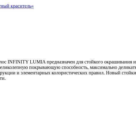
ный краситель
»
ос INFINITY LUMIA предназначен для стойкого окрашивания и 
великолепную покрывающую способность, максимально деликатн
трукции и элементарных колористических правил. Новый стойк
ти.