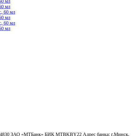
60 мл
60 мл
, 60 мл
60 мл
, 60 мл
60 мл
6 4830 ЗАО «МТБанк» БИК MTBKBY22 Адрес банка: г.Минск,