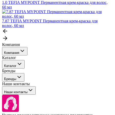
1.0 TEFIA MYPOINT Перманентная крем-краска для волос,
60 мл
7.87 TEFIA MYPOINT Перманентная крем-краска для
волос, 60 мл
Компания
Компания
Каталог
События
Каталог
Покупателю
Бренды
Профессиональные средства для окрашивания волос
Бренды
Сервисные средства
Наши контакты
Уход
Tefia
Стайлинг
Наши контакты
Concept
Брови и ресницы
Kezy
Барберинг
Barex
Наборы
Sim Sensitive
Расходные материалы
+ 375 44 7233514
Kebren