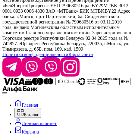
Частное производственное унитарное предприятие
Selective Professional
«БелЭнергоПрогресс» УНП 790680516 р/с BY29MTBK 3012
+ 375 29 1649505
White Line
0001 0933 0006 4830 ЗАО «МТБанк» БИК MTBKBY22 Адрес
банка: г.Минск, пр-т Партизанский, 6а. Свидетельство о
info@krasabel.by
государственной регистрации № 790680516 от 03.11.2010
года, выдано Могилевским областным исполнительным
комитетом Главного управления юстиции. Зарегистрирован в
Офис: г. Минск, ул. Тимирязева 65Б, офис 1509
Торговом реестре Республики Беларусь 02.04.2025 года за №
745857. Юр.адрес: Республика Беларусь, 220035, г.Минск, ул.
Склад: г. Минск, ул. Домбровская, 15
Тимирязева, д. 65Б, пом. 169, каб. 1509
Политика конфиденциальности
Карта сайта
Время работы: пн–чт 9:00–17:30, пт 9:00–17:00
Главная
Каталог
Личный кабинет
Корзина