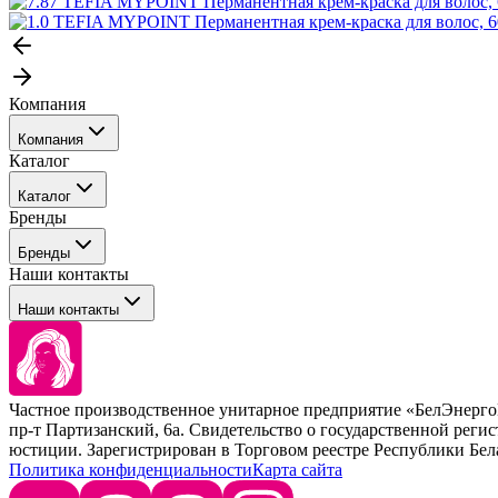
Компания
Компания
Каталог
События
Каталог
Покупателю
Бренды
Профессиональные средства для окрашивания волос
Бренды
Сервисные средства
Наши контакты
Уход
Tefia
Стайлинг
Наши контакты
Concept
Брови и ресницы
Kezy
Барберинг
Barex
Наборы
Sim Sensitive
Расходные материалы
+ 375 44 7233514
Kebren
Частное производственное унитарное предприятие «БелЭнер
Selective Professional
пр-т Партизанский, 6а. Свидетельство о государственной рег
+ 375 29 1649505
White Line
юстиции. Зарегистрирован в Торговом реестре Республики Белару
Политика конфиденциальности
Карта сайта
info@krasabel.by