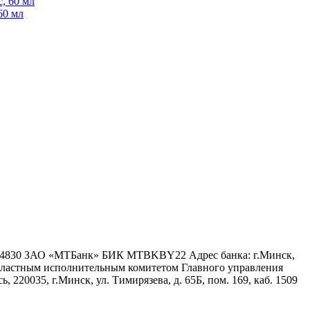
, 60 мл
60 мл
6 4830 ЗАО «МТБанк» БИК MTBKBY22 Адрес банка: г.Минск,
 областным исполнительным комитетом Главного управления
 220035, г.Минск, ул. Тимирязева, д. 65Б, пом. 169, каб. 1509