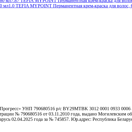
7.87 TEFIA MYPOINT Перманентная крем-краска для волос
1.0 TEFIA MYPOINT Перманентная крем-краска для волос, 
гоПрогресс» УНП 790680516 р/с BY29MTBK 3012 0001 0933 000
истрации № 790680516 от 03.11.2010 года, выдано Могилевским
сь 02.04.2025 года за № 745857. Юр.адрес: Республика Беларусь,