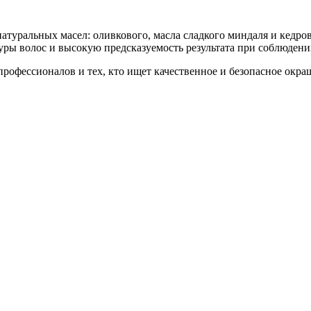
 натуральных масел: оливкового, масла сладкого миндаля и кед
ы волос и высокую предсказуемость результата при соблюдени
рофессионалов и тех, кто ищет качественное и безопасное окраш