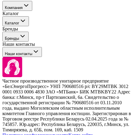
Компания
Каталог
События
Каталог
Покупателю
Бренды
Профессиональные средства для окрашивания волос
Бренды
Сервисные средства
Наши контакты
Уход
Tefia
Стайлинг
Наши контакты
Concept
Брови и ресницы
Kezy
Барберинг
Barex
Наборы
Sim Sensitive
Расходные материалы
+ 375 44 7233514
Kebren
Частное производственное унитарное предприятие
Selective Professional
«БелЭнергоПрогресс» УНП 790680516 р/с BY29MTBK 3012
+ 375 29 1649505
White Line
0001 0933 0006 4830 ЗАО «МТБанк» БИК MTBKBY22 Адрес
банка: г.Минск, пр-т Партизанский, 6а. Свидетельство о
info@krasabel.by
государственной регистрации № 790680516 от 03.11.2010
года, выдано Могилевским областным исполнительным
комитетом Главного управления юстиции. Зарегистрирован в
Офис: г. Минск, ул. Тимирязева 65Б, офис 1509
Торговом реестре Республики Беларусь 02.04.2025 года за №
745857. Юр.адрес: Республика Беларусь, 220035, г.Минск, ул.
Склад: г. Минск, ул. Домбровская, 15
Тимирязева, д. 65Б, пом. 169, каб. 1509