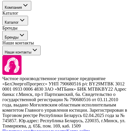
Компания
Каталог
События
Каталог
Покупателю
Бренды
Профессиональные средства для окрашивания волос
Бренды
Сервисные средства
Наши контакты
Уход
Tefia
Стайлинг
Наши контакты
Concept
Брови и ресницы
Kezy
Барберинг
Barex
Наборы
Sim Sensitive
Расходные материалы
+ 375 44 7233514
Kebren
Частное производственное унитарное предприятие
Selective Professional
«БелЭнергоПрогресс» УНП 790680516 р/с BY29MTBK 3012
+ 375 29 1649505
White Line
0001 0933 0006 4830 ЗАО «МТБанк» БИК MTBKBY22 Адрес
банка: г.Минск, пр-т Партизанский, 6а. Свидетельство о
info@krasabel.by
государственной регистрации № 790680516 от 03.11.2010
года, выдано Могилевским областным исполнительным
комитетом Главного управления юстиции. Зарегистрирован в
Офис: г. Минск, ул. Тимирязева 65Б, офис 1509
Торговом реестре Республики Беларусь 02.04.2025 года за №
745857. Юр.адрес: Республика Беларусь, 220035, г.Минск, ул.
Склад: г. Минск, ул. Домбровская, 15
Тимирязева, д. 65Б, пом. 169, каб. 1509