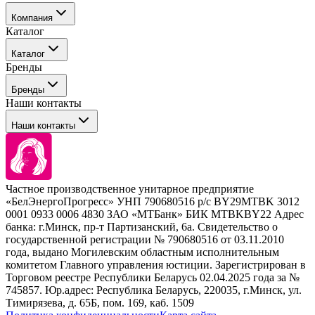
Компания
Каталог
События
Каталог
Покупателю
Бренды
Профессиональные средства для окрашивания волос
Бренды
Сервисные средства
Наши контакты
Уход
Tefia
Стайлинг
Наши контакты
Concept
Брови и ресницы
Kezy
Барберинг
Barex
Наборы
Sim Sensitive
Расходные материалы
+ 375 44 7233514
Kebren
Частное производственное унитарное предприятие
Selective Professional
«БелЭнергоПрогресс» УНП 790680516 р/с BY29MTBK 3012
+ 375 29 1649505
White Line
0001 0933 0006 4830 ЗАО «МТБанк» БИК MTBKBY22 Адрес
банка: г.Минск, пр-т Партизанский, 6а. Свидетельство о
info@krasabel.by
государственной регистрации № 790680516 от 03.11.2010
года, выдано Могилевским областным исполнительным
комитетом Главного управления юстиции. Зарегистрирован в
Офис: г. Минск, ул. Тимирязева 65Б, офис 1509
Торговом реестре Республики Беларусь 02.04.2025 года за №
745857. Юр.адрес: Республика Беларусь, 220035, г.Минск, ул.
Склад: г. Минск, ул. Домбровская, 15
Тимирязева, д. 65Б, пом. 169, каб. 1509