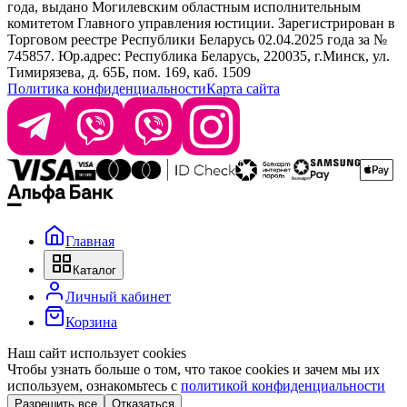
года, выдано Могилевским областным исполнительным
комитетом Главного управления юстиции. Зарегистрирован в
Офис: г. Минск, ул. Тимирязева 65Б, офис 1509
Торговом реестре Республики Беларусь 02.04.2025 года за №
745857. Юр.адрес: Республика Беларусь, 220035, г.Минск, ул.
Склад: г. Минск, ул. Домбровская, 15
Тимирязева, д. 65Б, пом. 169, каб. 1509
Политика конфиденциальности
Карта сайта
Время работы: пн–чт 9:00–17:30, пт 9:00–17:00
Главная
Каталог
Личный кабинет
Корзина
Наш сайт использует cookies
Чтобы узнать больше о том, что такое cookies и зачем мы их
используем, ознакомьтесь с
политикой конфиденциальности
Разрешить все
Отказаться