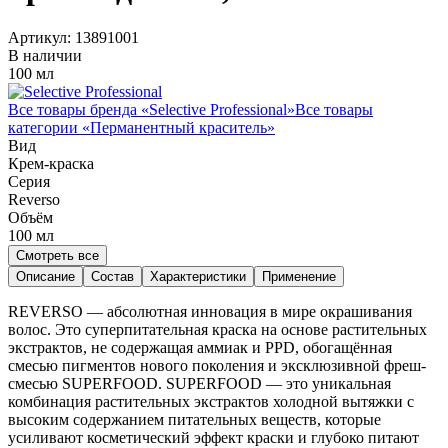
Артикул:
13891001
В наличии
100 мл
Все товары бренда «
Selective Professional
»
Все товары
категории «
Перманентный краситель
»
Вид
Крем-краска
Серия
Reverso
Объём
100
мл
Смотреть все
Описание
Состав
Характеристики
Применение
REVERSO — абсолютная инновация в мире окрашивания
волос. Это суперпитательная краска на основе растительных
экстрактов, не содержащая аммиак и PPD, обогащённая
смесью пигментов нового поколения и эксклюзивной фреш-
смесью SUPERFOOD. SUPERFOOD — это уникальная
комбинация растительных экстрактов холодной вытяжки с
высоким содержанием питательных веществ, которые
усиливают косметический эффект краски и глубоко питают