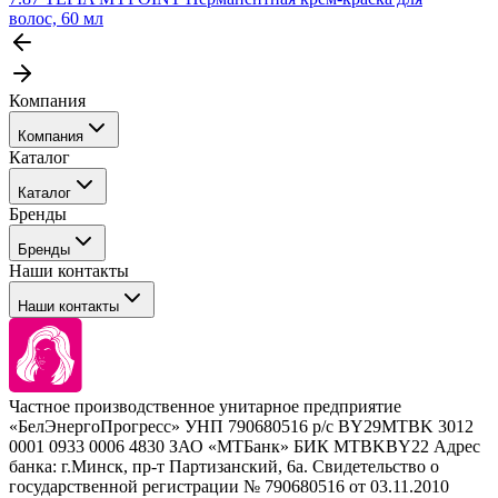
волос, 60 мл
Компания
Компания
Каталог
События
Каталог
Покупателю
Бренды
Профессиональные средства для окрашивания волос
Бренды
Сервисные средства
Наши контакты
Уход
Tefia
Стайлинг
Наши контакты
Concept
Брови и ресницы
Kezy
Барберинг
Barex
Наборы
Sim Sensitive
Расходные материалы
+ 375 44 7233514
Kebren
Частное производственное унитарное предприятие
Selective Professional
«БелЭнергоПрогресс» УНП 790680516 р/с BY29MTBK 3012
+ 375 29 1649505
White Line
0001 0933 0006 4830 ЗАО «МТБанк» БИК MTBKBY22 Адрес
банка: г.Минск, пр-т Партизанский, 6а. Свидетельство о
info@krasabel.by
государственной регистрации № 790680516 от 03.11.2010