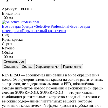
Артикул:
1389010
В наличии
100 мл
Все товары бренда «
Selective Professional
»
Все товары
категории «
Перманентный краситель
»
Вид
Крем-краска
Серия
Reverso
Объём
100
мл
Смотреть все
Описание
Состав
Характеристики
Применение
REVERSO — абсолютная инновация в мире окрашивания
волос. Это суперпитательная краска на основе растительных
экстрактов, не содержащая аммиак и PPD, обогащённая
смесью пигментов нового поколения и эксклюзивной фреш-
смесью SUPERFOOD. SUPERFOOD — это уникальная
комбинация растительных экстрактов холодной вытяжки с
высоким содержанием питательных веществ, которые
усиливают косметический эффект краски и глубоко питают