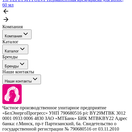
60 мл
Компания
Компания
Каталог
События
Каталог
Покупателю
Бренды
Профессиональные средства для окрашивания волос
Бренды
Сервисные средства
Наши контакты
Уход
Tefia
Стайлинг
Наши контакты
Concept
Брови и ресницы
Kezy
Барберинг
Barex
Наборы
Sim Sensitive
Расходные материалы
+ 375 44 7233514
Kebren
Частное производственное унитарное предприятие
Selective Professional
«БелЭнергоПрогресс» УНП 790680516 р/с BY29MTBK 3012
+ 375 29 1649505
White Line
0001 0933 0006 4830 ЗАО «МТБанк» БИК MTBKBY22 Адрес
банка: г.Минск, пр-т Партизанский, 6а. Свидетельство о
info@krasabel.by
государственной регистрации № 790680516 от 03.11.2010