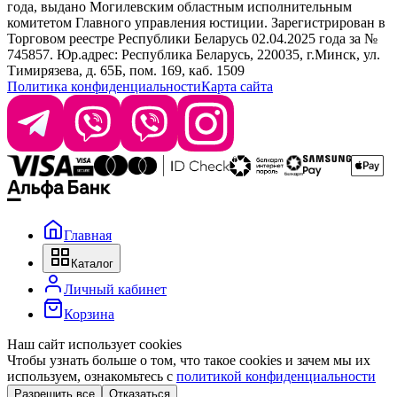
года, выдано Могилевским областным исполнительным
комитетом Главного управления юстиции. Зарегистрирован в
Офис: г. Минск, ул. Тимирязева 65Б, офис 1509
Торговом реестре Республики Беларусь 02.04.2025 года за №
745857. Юр.адрес: Республика Беларусь, 220035, г.Минск, ул.
Склад: г. Минск, ул. Домбровская, 15
Тимирязева, д. 65Б, пом. 169, каб. 1509
Политика конфиденциальности
Карта сайта
Время работы: пн–чт 9:00–17:30, пт 9:00–17:00
Главная
Каталог
Личный кабинет
Корзина
Наш сайт использует cookies
Чтобы узнать больше о том, что такое cookies и зачем мы их
используем, ознакомьтесь с
политикой конфиденциальности
Разрешить все
Отказаться