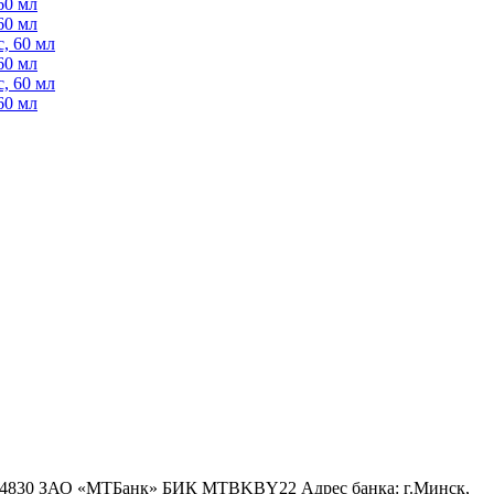
60 мл
60 мл
, 60 мл
60 мл
, 60 мл
60 мл
6 4830 ЗАО «МТБанк» БИК MTBKBY22 Адрес банка: г.Минск,