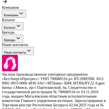
Компания
Компания
Каталог
События
Каталог
Покупателю
Бренды
Профессиональные средства для окрашивания волос
Бренды
Сервисные средства
Наши контакты
Уход
Tefia
Стайлинг
Наши контакты
Concept
Брови и ресницы
Kezy
Барберинг
Barex
Наборы
Sim Sensitive
Расходные материалы
+ 375 44 7233514
Kebren
Частное производственное унитарное предприятие
Selective Professional
«БелЭнергоПрогресс» УНП 790680516 р/с BY29MTBK 3012
+ 375 29 1649505
White Line
0001 0933 0006 4830 ЗАО «МТБанк» БИК MTBKBY22 Адрес
банка: г.Минск, пр-т Партизанский, 6а. Свидетельство о
info@krasabel.by
государственной регистрации № 790680516 от 03.11.2010
года, выдано Могилевским областным исполнительным
комитетом Главного управления юстиции. Зарегистрирован в
Офис: г. Минск, ул. Тимирязева 65Б, офис 1509
Торговом реестре Республики Беларусь 02.04.2025 года за №