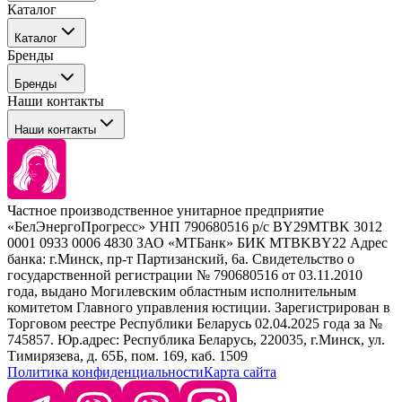
Каталог
События
Каталог
Покупателю
Бренды
Профессиональные средства для окрашивания волос
Бренды
Сервисные средства
Наши контакты
Уход
Tefia
Стайлинг
Наши контакты
Concept
Брови и ресницы
Kezy
Барберинг
Barex
Наборы
Sim Sensitive
Расходные материалы
+ 375 44 7233514
Kebren
Частное производственное унитарное предприятие
Selective Professional
«БелЭнергоПрогресс» УНП 790680516 р/с BY29MTBK 3012
+ 375 29 1649505
White Line
0001 0933 0006 4830 ЗАО «МТБанк» БИК MTBKBY22 Адрес
банка: г.Минск, пр-т Партизанский, 6а. Свидетельство о
info@krasabel.by
государственной регистрации № 790680516 от 03.11.2010
года, выдано Могилевским областным исполнительным
комитетом Главного управления юстиции. Зарегистрирован в
Офис: г. Минск, ул. Тимирязева 65Б, офис 1509
Торговом реестре Республики Беларусь 02.04.2025 года за №
745857. Юр.адрес: Республика Беларусь, 220035, г.Минск, ул.
Склад: г. Минск, ул. Домбровская, 15
Тимирязева, д. 65Б, пом. 169, каб. 1509
Политика конфиденциальности
Карта сайта
Время работы: пн–чт 9:00–17:30, пт 9:00–17:00