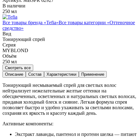
Артикул:
MBSPR 62927
В наличии
250 мл
Все товары бренда «
Tefia
»
Все товары категории «
Оттеночное
средство
»
Вид
Тонирующий спрей
Серия
MYBLOND
Объём
250
мл
Смотреть все
Описание
Состав
Характеристики
Применение
Тонирующий несмываемый спрей для светлых волос
нейтрализует нежелательные желтые оттенки на
обесцвеченных, осветленных и натуральных светлых волосах,
придавая холодный блеск и сияние. Легкая формула спрея
позволяет быстро и удобно ухаживать за светлыми волосами,
сохраняя их яркость и красоту каждый день.
Активные компоненты:
Экстракт лаванды, пантенол и протеин шелка — питают