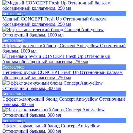
Бестселлер
Медный CONCEPT Fresh Up Оттеночный бальзам
обогащенный коллагеном, 250 мл
Бестселлер
Эффект арктический блонд Concept Anti-yellow Оттеночный
бальзам, 1000 мл
Бестселлер
Пепельно-русый CONCEPT Fresh Up Оттеночный бальзам
обогащенный коллагеном, 250 мл
Бестселлер
Эффект жемчужный блонд Concept Anti-yellow Оттеночный
бальзам, 300 мл
Бестселлер
Эффект карамельный блонд Concept Anti-yellow
Оттеночный бальзам, 300 мл