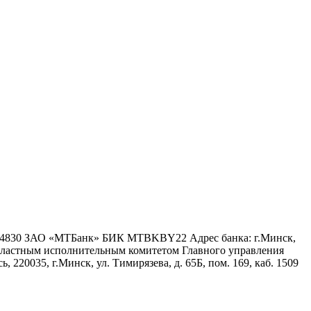
6 4830 ЗАО «МТБанк» БИК MTBKBY22 Адрес банка: г.Минск,
 областным исполнительным комитетом Главного управления
 220035, г.Минск, ул. Тимирязева, д. 65Б, пом. 169, каб. 1509