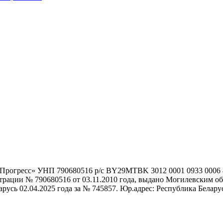
гоПрогресс» УНП 790680516 р/с BY29MTBK 3012 0001 0933 000
истрации № 790680516 от 03.11.2010 года, выдано Могилевским
сь 02.04.2025 года за № 745857. Юр.адрес: Республика Беларусь,