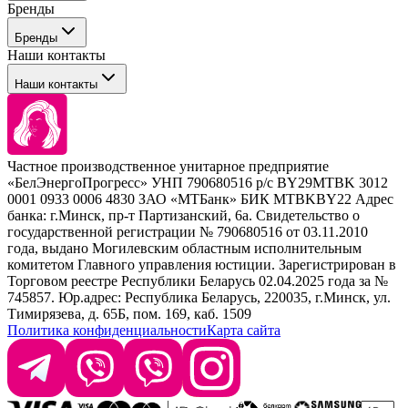
Бренды
Профессиональные средства для окрашивания волос
Бренды
Сервисные средства
Наши контакты
Уход
Tefia
Стайлинг
Наши контакты
Concept
Брови и ресницы
Kezy
Барберинг
Barex
Наборы
Sim Sensitive
Расходные материалы
+ 375 44 7233514
Kebren
Частное производственное унитарное предприятие
Selective Professional
«БелЭнергоПрогресс» УНП 790680516 р/с BY29MTBK 3012
+ 375 29 1649505
White Line
0001 0933 0006 4830 ЗАО «МТБанк» БИК MTBKBY22 Адрес
банка: г.Минск, пр-т Партизанский, 6а. Свидетельство о
info@krasabel.by
государственной регистрации № 790680516 от 03.11.2010
года, выдано Могилевским областным исполнительным
комитетом Главного управления юстиции. Зарегистрирован в
Офис: г. Минск, ул. Тимирязева 65Б, офис 1509
Торговом реестре Республики Беларусь 02.04.2025 года за №
745857. Юр.адрес: Республика Беларусь, 220035, г.Минск, ул.
Склад: г. Минск, ул. Домбровская, 15
Тимирязева, д. 65Б, пом. 169, каб. 1509
Политика конфиденциальности
Карта сайта
Время работы: пн–чт 9:00–17:30, пт 9:00–17:00