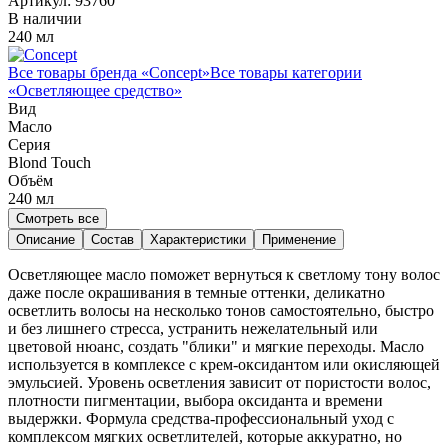
Артикул:
93760
В наличии
240 мл
Все товары бренда «
Concept
»
Все товары категории
«
Осветляющее средство
»
Вид
Масло
Серия
Blond Touch
Объём
240
мл
Смотреть все
Описание
Состав
Характеристики
Применение
Осветляющее масло поможет вернуться к светлому тону волос
даже после окрашивания в темные оттенки, деликатно
осветлить волосы на несколько тонов самостоятельно, быстро
и без лишнего стресса, устранить нежелательный или
цветовой нюанс, создать "блики" и мягкие переходы. Масло
используется в комплексе с крем-оксидантом или окисляющей
эмульсией. Уровень осветления зависит от пористости волос,
плотности пигментации, выбора оксиданта и времени
выдержки. Формула средства-профессиональный уход с
комплексом мягких осветлителей, которые аккуратно, но