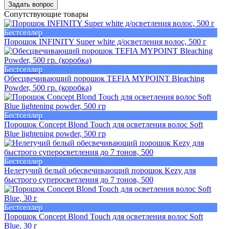
Задать вопрос
Сопутствующие товары
Бестселлер
Порошок INFINITY Super white д/осветления волос, 500 г
Бестселлер
Обесцвечивающий порошок TEFIA MYPOINT Bleaching
Powder, 500 гр. (коробка)
Бестселлер
Порошок Concept Blond Touch для осветления волос Soft
Blue lightening powder, 500 гр
Бестселлер
Нелетучий белый обесвечивающий порошок Kezy для
быстрого суперосветления до 7 тонов, 500
Бестселлер
Порошок Concept Blond Touch для осветления волос Soft
Blue, 30 г