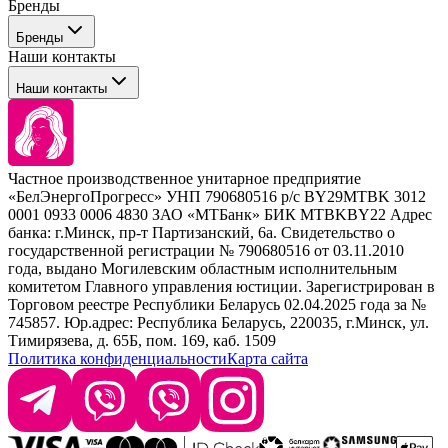
Бренды
Профессиональные средства для окрашивания волос
Бренды
Сервисные средства
Наши контакты
Уход
Tefia
Стайлинг
Наши контакты
Concept
Брови и ресницы
Kezy
Барберинг
Barex
Наборы
Sim Sensitive
Расходные материалы
+ 375 44 7233514
Kebren
Частное производственное унитарное предприятие
Selective Professional
«БелЭнергоПрогресс» УНП 790680516 р/с BY29MTBK 3012
+ 375 29 1649505
White Line
0001 0933 0006 4830 ЗАО «МТБанк» БИК MTBKBY22 Адрес
банка: г.Минск, пр-т Партизанский, 6а. Свидетельство о
info@krasabel.by
государственной регистрации № 790680516 от 03.11.2010
года, выдано Могилевским областным исполнительным
комитетом Главного управления юстиции. Зарегистрирован в
Офис: г. Минск, ул. Тимирязева 65Б, офис 1509
Торговом реестре Республики Беларусь 02.04.2025 года за №
745857. Юр.адрес: Республика Беларусь, 220035, г.Минск, ул.
Склад: г. Минск, ул. Домбровская, 15
Тимирязева, д. 65Б, пом. 169, каб. 1509
Политика конфиденциальности
Карта сайта
Время работы: пн–чт 9:00–17:30, пт 9:00–17:00