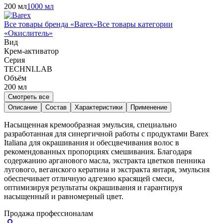
200 мл
1000 мл
Все товары бренда «
Barex
»
Все товары категории
«
Окислитель
»
Вид
Крем-активатор
Серия
TECHNI.LAB
Объём
200
мл
Смотреть все
Описание
Состав
Характеристики
Применение
Насыщенная кремообразная эмульсия, специально
разработанная для синергичной работы с продуктами Barex
Italiana для окрашивания и обесцвечивания волос в
рекомендованных пропорциях смешивания. Благодаря
содержанию арганового масла, экстракта цветков пенника
лугового, веганского кератина и экстракта янтаря, эмульсия
обеспечивает отличную адгезию красящей смеси,
оптимизируя результаты окрашивания и гарантируя
насыщенный и равномерный цвет.
Продажа профессионалам