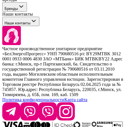
Профессиональные средства для окрашивания волос
Бренды
Сервисные средства
Наши контакты
Уход
Tefia
Стайлинг
Наши контакты
Concept
Брови и ресницы
Kezy
Барберинг
Barex
Наборы
Sim Sensitive
Расходные материалы
+ 375 44 7233514
Kebren
Частное производственное унитарное предприятие
Selective Professional
«БелЭнергоПрогресс» УНП 790680516 р/с BY29MTBK 3012
+ 375 29 1649505
White Line
0001 0933 0006 4830 ЗАО «МТБанк» БИК MTBKBY22 Адрес
банка: г.Минск, пр-т Партизанский, 6а. Свидетельство о
info@krasabel.by
государственной регистрации № 790680516 от 03.11.2010
года, выдано Могилевским областным исполнительным
комитетом Главного управления юстиции. Зарегистрирован в
Офис: г. Минск, ул. Тимирязева 65Б, офис 1509
Торговом реестре Республики Беларусь 02.04.2025 года за №
745857. Юр.адрес: Республика Беларусь, 220035, г.Минск, ул.
Склад: г. Минск, ул. Домбровская, 15
Тимирязева, д. 65Б, пом. 169, каб. 1509
Политика конфиденциальности
Карта сайта
Время работы: пн–чт 9:00–17:30, пт 9:00–17:00