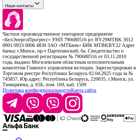
Tefia
Стайлинг
Наши контакты
Concept
Брови и ресницы
Kezy
Барберинг
Barex
Наборы
Sim Sensitive
Расходные материалы
+ 375 44 7233514
Kebren
Частное производственное унитарное предприятие
Selective Professional
«БелЭнергоПрогресс» УНП 790680516 р/с BY29MTBK 3012
+ 375 29 1649505
White Line
0001 0933 0006 4830 ЗАО «МТБанк» БИК MTBKBY22 Адрес
банка: г.Минск, пр-т Партизанский, 6а. Свидетельство о
info@krasabel.by
государственной регистрации № 790680516 от 03.11.2010
года, выдано Могилевским областным исполнительным
комитетом Главного управления юстиции. Зарегистрирован в
Офис: г. Минск, ул. Тимирязева 65Б, офис 1509
Торговом реестре Республики Беларусь 02.04.2025 года за №
745857. Юр.адрес: Республика Беларусь, 220035, г.Минск, ул.
Склад: г. Минск, ул. Домбровская, 15
Тимирязева, д. 65Б, пом. 169, каб. 1509
Политика конфиденциальности
Карта сайта
Время работы: пн–чт 9:00–17:30, пт 9:00–17:00