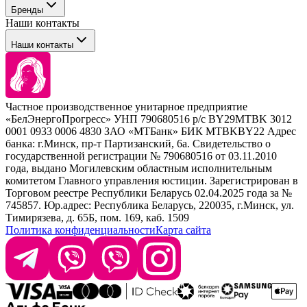
Бренды
Сервисные средства
Наши контакты
Уход
Tefia
Стайлинг
Наши контакты
Concept
Брови и ресницы
Kezy
Барберинг
Barex
Наборы
Sim Sensitive
Расходные материалы
+ 375 44 7233514
Kebren
Частное производственное унитарное предприятие
Selective Professional
«БелЭнергоПрогресс» УНП 790680516 р/с BY29MTBK 3012
+ 375 29 1649505
White Line
0001 0933 0006 4830 ЗАО «МТБанк» БИК MTBKBY22 Адрес
банка: г.Минск, пр-т Партизанский, 6а. Свидетельство о
info@krasabel.by
государственной регистрации № 790680516 от 03.11.2010
года, выдано Могилевским областным исполнительным
комитетом Главного управления юстиции. Зарегистрирован в
Офис: г. Минск, ул. Тимирязева 65Б, офис 1509
Торговом реестре Республики Беларусь 02.04.2025 года за №
745857. Юр.адрес: Республика Беларусь, 220035, г.Минск, ул.
Склад: г. Минск, ул. Домбровская, 15
Тимирязева, д. 65Б, пом. 169, каб. 1509
Политика конфиденциальности
Карта сайта
Время работы: пн–чт 9:00–17:30, пт 9:00–17:00