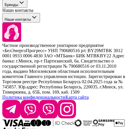
Профессиональные средства для окрашивания волос
Бренды
Сервисные средства
Наши контакты
Уход
Tefia
Стайлинг
Наши контакты
Concept
Брови и ресницы
Kezy
Барберинг
Barex
Наборы
Sim Sensitive
Расходные материалы
+ 375 44 7233514
Kebren
Частное производственное унитарное предприятие
Selective Professional
«БелЭнергоПрогресс» УНП 790680516 р/с BY29MTBK 3012
+ 375 29 1649505
White Line
0001 0933 0006 4830 ЗАО «МТБанк» БИК MTBKBY22 Адрес
банка: г.Минск, пр-т Партизанский, 6а. Свидетельство о
info@krasabel.by
государственной регистрации № 790680516 от 03.11.2010
года, выдано Могилевским областным исполнительным
комитетом Главного управления юстиции. Зарегистрирован в
Офис: г. Минск, ул. Тимирязева 65Б, офис 1509
Торговом реестре Республики Беларусь 02.04.2025 года за №
745857. Юр.адрес: Республика Беларусь, 220035, г.Минск, ул.
Склад: г. Минск, ул. Домбровская, 15
Тимирязева, д. 65Б, пом. 169, каб. 1509
Политика конфиденциальности
Карта сайта
Время работы: пн–чт 9:00–17:30, пт 9:00–17:00