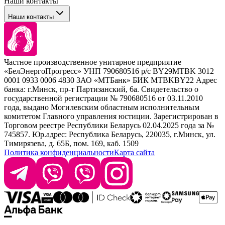
Наши контакты
Уход
Tefia
Стайлинг
Наши контакты
Concept
Брови и ресницы
Kezy
Барберинг
Barex
Наборы
Sim Sensitive
Расходные материалы
+ 375 44 7233514
Kebren
Частное производственное унитарное предприятие
Selective Professional
«БелЭнергоПрогресс» УНП 790680516 р/с BY29MTBK 3012
+ 375 29 1649505
White Line
0001 0933 0006 4830 ЗАО «МТБанк» БИК MTBKBY22 Адрес
банка: г.Минск, пр-т Партизанский, 6а. Свидетельство о
info@krasabel.by
государственной регистрации № 790680516 от 03.11.2010
года, выдано Могилевским областным исполнительным
комитетом Главного управления юстиции. Зарегистрирован в
Офис: г. Минск, ул. Тимирязева 65Б, офис 1509
Торговом реестре Республики Беларусь 02.04.2025 года за №
745857. Юр.адрес: Республика Беларусь, 220035, г.Минск, ул.
Склад: г. Минск, ул. Домбровская, 15
Тимирязева, д. 65Б, пом. 169, каб. 1509
Политика конфиденциальности
Карта сайта
Время работы: пн–чт 9:00–17:30, пт 9:00–17:00