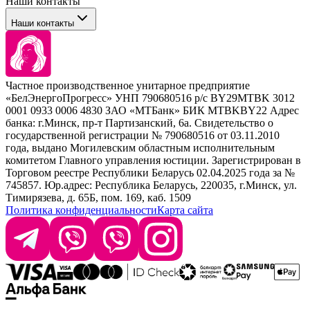
Наши контакты
Уход
Tefia
Стайлинг
Наши контакты
Concept
Брови и ресницы
Kezy
Барберинг
Barex
Наборы
Sim Sensitive
Расходные материалы
+ 375 44 7233514
Kebren
Частное производственное унитарное предприятие
Selective Professional
«БелЭнергоПрогресс» УНП 790680516 р/с BY29MTBK 3012
+ 375 29 1649505
White Line
0001 0933 0006 4830 ЗАО «МТБанк» БИК MTBKBY22 Адрес
банка: г.Минск, пр-т Партизанский, 6а. Свидетельство о
info@krasabel.by
государственной регистрации № 790680516 от 03.11.2010
года, выдано Могилевским областным исполнительным
комитетом Главного управления юстиции. Зарегистрирован в
Офис: г. Минск, ул. Тимирязева 65Б, офис 1509
Торговом реестре Республики Беларусь 02.04.2025 года за №
745857. Юр.адрес: Республика Беларусь, 220035, г.Минск, ул.
Склад: г. Минск, ул. Домбровская, 15
Тимирязева, д. 65Б, пом. 169, каб. 1509
Политика конфиденциальности
Карта сайта
Время работы: пн–чт 9:00–17:30, пт 9:00–17:00