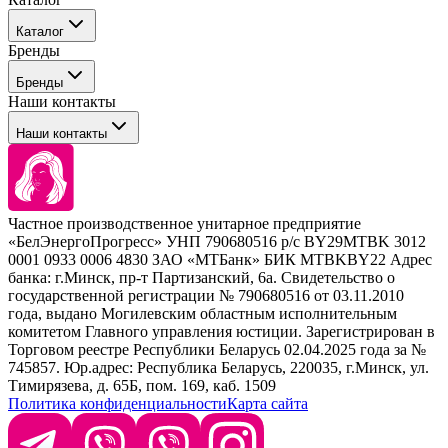
События
Каталог
Покупателю
Бренды
Профессиональные средства для окрашивания волос
Бренды
Сервисные средства
Наши контакты
Уход
Tefia
Стайлинг
Наши контакты
Concept
Брови и ресницы
Kezy
Барберинг
Barex
Наборы
Sim Sensitive
Расходные материалы
+ 375 44 7233514
Kebren
Частное производственное унитарное предприятие
Selective Professional
«БелЭнергоПрогресс» УНП 790680516 р/с BY29MTBK 3012
+ 375 29 1649505
White Line
0001 0933 0006 4830 ЗАО «МТБанк» БИК MTBKBY22 Адрес
банка: г.Минск, пр-т Партизанский, 6а. Свидетельство о
info@krasabel.by
государственной регистрации № 790680516 от 03.11.2010
года, выдано Могилевским областным исполнительным
комитетом Главного управления юстиции. Зарегистрирован в
Офис: г. Минск, ул. Тимирязева 65Б, офис 1509
Торговом реестре Республики Беларусь 02.04.2025 года за №
745857. Юр.адрес: Республика Беларусь, 220035, г.Минск, ул.
Склад: г. Минск, ул. Домбровская, 15
Тимирязева, д. 65Б, пом. 169, каб. 1509
Политика конфиденциальности
Карта сайта
Время работы: пн–чт 9:00–17:30, пт 9:00–17:00