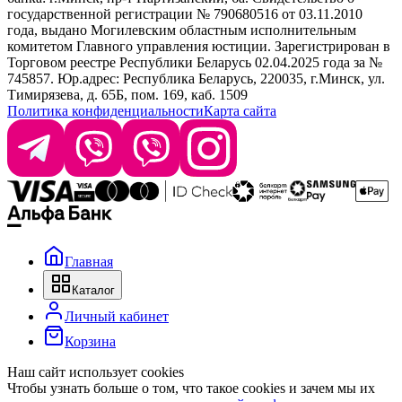
info@krasabel.by
государственной регистрации № 790680516 от 03.11.2010
года, выдано Могилевским областным исполнительным
комитетом Главного управления юстиции. Зарегистрирован в
Офис: г. Минск, ул. Тимирязева 65Б, офис 1509
Торговом реестре Республики Беларусь 02.04.2025 года за №
745857. Юр.адрес: Республика Беларусь, 220035, г.Минск, ул.
Склад: г. Минск, ул. Домбровская, 15
Тимирязева, д. 65Б, пом. 169, каб. 1509
Политика конфиденциальности
Карта сайта
Время работы: пн–чт 9:00–17:30, пт 9:00–17:00
Главная
Каталог
Личный кабинет
Корзина
Наш сайт использует cookies
Чтобы узнать больше о том, что такое cookies и зачем мы их