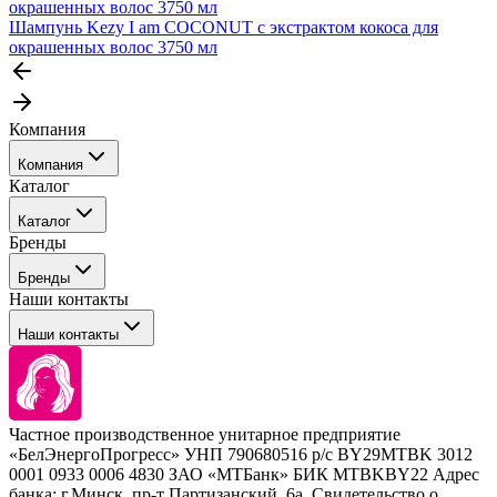
Шампунь Kezy I am COCONUT с экстрактом кокоса для
окрашенных волос 3750 мл
Компания
Компания
Каталог
События
Каталог
Покупателю
Бренды
Профессиональные средства для окрашивания волос
Бренды
Сервисные средства
Наши контакты
Уход
Tefia
Стайлинг
Наши контакты
Concept
Брови и ресницы
Kezy
Барберинг
Barex
Наборы
Sim Sensitive
Расходные материалы
+ 375 44 7233514
Kebren
Частное производственное унитарное предприятие
Selective Professional
«БелЭнергоПрогресс» УНП 790680516 р/с BY29MTBK 3012
+ 375 29 1649505
White Line
0001 0933 0006 4830 ЗАО «МТБанк» БИК MTBKBY22 Адрес
банка: г.Минск, пр-т Партизанский, 6а. Свидетельство о