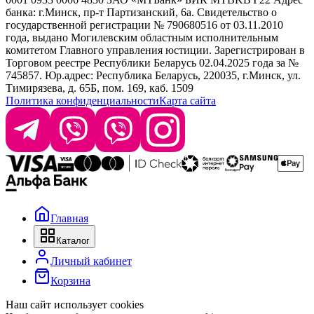
банка: г.Минск, пр-т Партизанский, 6а. Свидетельство о
info@krasabel.by
государственной регистрации № 790680516 от 03.11.2010
года, выдано Могилевским областным исполнительным
комитетом Главного управления юстиции. Зарегистрирован в
Офис: г. Минск, ул. Тимирязева 65Б, офис 1509
Торговом реестре Республики Беларусь 02.04.2025 года за №
745857. Юр.адрес: Республика Беларусь, 220035, г.Минск, ул.
Склад: г. Минск, ул. Домбровская, 15
Тимирязева, д. 65Б, пом. 169, каб. 1509
Политика конфиденциальности
Карта сайта
Время работы: пн–чт 9:00–17:30, пт 9:00–17:00
Главная
Каталог
Личный кабинет
Корзина
Наш сайт использует cookies