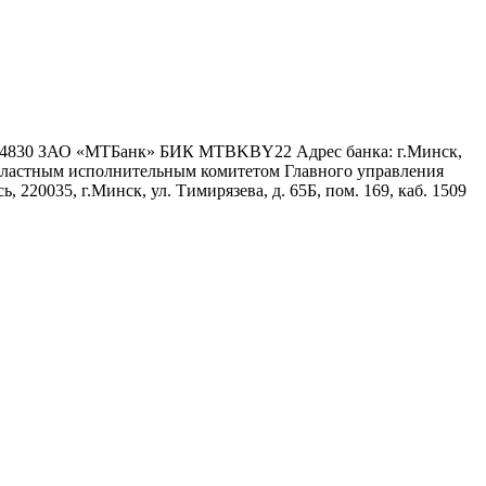
6 4830 ЗАО «МТБанк» БИК MTBKBY22 Адрес банка: г.Минск,
 областным исполнительным комитетом Главного управления
 220035, г.Минск, ул. Тимирязева, д. 65Б, пом. 169, каб. 1509