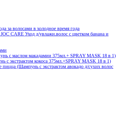
а за волосами в холодное время года
 JOC CARE Уход д/увлажн.волос с цветком банана и
ами
пунь c маслом макадамии 375мл.+ SPRAY MASK 18 в 1)
унь с экстрактом кокоса 375мл.+SPRAY MASK 18 в 1)
е пицца (Шампунь с экстрактом авокадо д/сухих волос