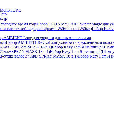
 MOISTURE
LOR
PAIR
Набор TEFIA MYCARE Winter Magic для уход
Набор Barex
р AMBIENT Long для ухода за длинными волосами
Набор AMBIENT Revival для ухода за поврежденными волос
Набор Kezy I am Я не пицца (Шам
Набор Kezy I am Я не пицца (Шамп
Набор Kezy I am Я н