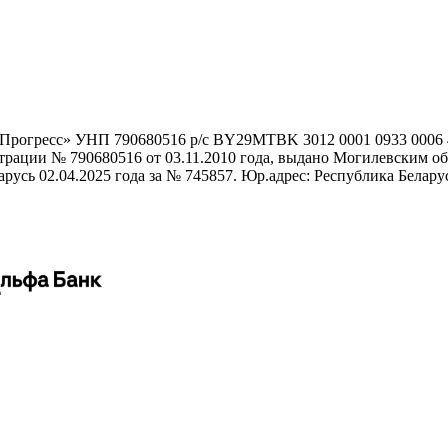
гоПрогресс» УНП 790680516 р/с BY29MTBK 3012 0001 0933 000
истрации № 790680516 от 03.11.2010 года, выдано Могилевским
сь 02.04.2025 года за № 745857. Юр.адрес: Республика Беларусь,