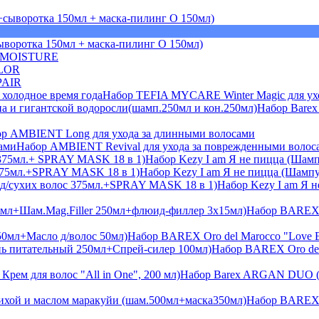
ыворотка 150мл + маска-пилинг О 150мл)
 MOISTURE
LOR
PAIR
Набор TEFIA MYCARE Winter Magic для уход
Набор Barex
р AMBIENT Long для ухода за длинными волосами
Набор AMBIENT Revival для ухода за поврежденными волос
Набор Kezy I am Я не пицца (Шам
Набор Kezy I am Я не пицца (Шамп
Набор Kezy I am Я н
Набор BAREX O
Набор BAREX Oro del Marocco "Love Ed
Набор BAREX Oro del
Набор Barex ARGAN DUO (Ша
Набор BAREX 