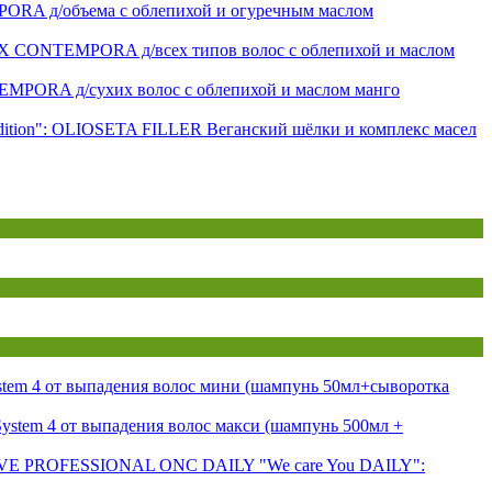
A д/объема с облепихой и огуречным маслом
 CONTEMPORA д/всех типов волос с облепихой и маслом
PORA д/сухих волос с облепихой и маслом манго
dition": OLIOSETA FILLER Веганский шёлки и комплекс масел
tem 4 от выпадения волос мини (шампунь 50мл+сыворотка
ystem 4 от выпадения волос макси (шампунь 500мл +
VE PROFESSIONAL ONC DAILY "We care You DAILY":