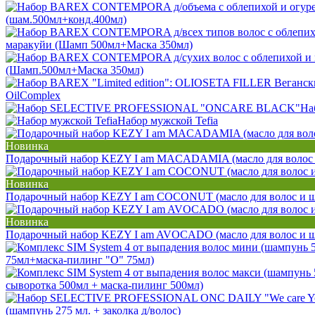
(шам.500мл+конд.400мл)
маракуйи (Шамп 500мл+Маска 350мл)
(Шамп.500мл+Маска 350мл)
OilComplex
На
Набор мужской Tefia
Новинка
Подарочный набор KEZY I am MACADAMIA (масло для волос 
Новинка
Подарочный набор KEZY I am COCONUT (масло для волос и ш
Новинка
Подарочный набор KEZY I am AVOCADO (масло для волос и ш
75мл+маска-пилинг "О" 75мл)
сыворотка 500мл + маска-пилинг 500мл)
(шампунь 275 мл. + заколка д/волос)