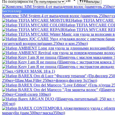
По популярности
Фильтры
Бестселлер
Комплекс SIM System 4 от выпадения волос (шампунь 250мл+с
Набор TEFIA MYCARE
Набор TEFIA MYCARE CO
Набор TEFIA MYCARE RE
гигантской водоросли(шамп.250мл и кон.250мл)
Набо
375мл.+SPRAY MASK 18 в 1)
250мл+Шам.Mag.Filler 250мл+флюид-филлер 3х15мл)
250мл+Спрей-силер 100мл)
200 мл)
маракуйи (шам.500мл+маска350мл)