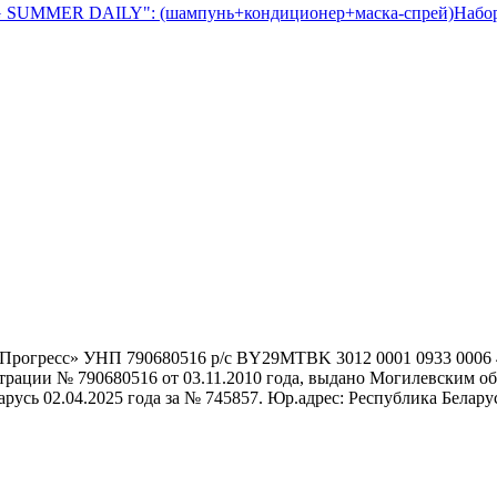
Набо
гоПрогресс» УНП 790680516 р/с BY29MTBK 3012 0001 0933 000
истрации № 790680516 от 03.11.2010 года, выдано Могилевским
сь 02.04.2025 года за № 745857. Юр.адрес: Республика Беларусь,