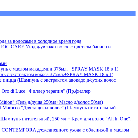
а за волосами в холодное время года
 JOC CARE Уход д/увлажн.волос с цветком банана и
ами
пунь c маслом макадамии 375мл.+ SPRAY MASK 18 в 1)
унь с экстрактом кокоса 375мл.+SPRAY MASK 18 в 1)
е пицца (Шампунь с экстрактом авокадо д/сухих волос
ro di Luce "Филлер терапия" (Пр.филлер
ition" (Гель д/душа 250мл+Масло д/волос 50мл)
 Marocco "Для защиты волос" (Шампунь питательный
мпунь питательный, 250 мл + Крем для волос "All in One",
CONTEMPORA д/ежедневного ухода с облепихой и маслом