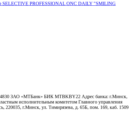
р SELECTIVE PROFESSIONAL ONC DAILY "SMILING
6 4830 ЗАО «МТБанк» БИК MTBKBY22 Адрес банка: г.Минск,
 областным исполнительным комитетом Главного управления
 220035, г.Минск, ул. Тимирязева, д. 65Б, пом. 169, каб. 1509