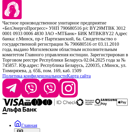
Kezy
Барберинг
Barex
Наборы
Sim Sensitive
Расходные материалы
+ 375 44 7233514
Kebren
Частное производственное унитарное предприятие
Selective Professional
«БелЭнергоПрогресс» УНП 790680516 р/с BY29MTBK 3012
+ 375 29 1649505
White Line
0001 0933 0006 4830 ЗАО «МТБанк» БИК MTBKBY22 Адрес
банка: г.Минск, пр-т Партизанский, 6а. Свидетельство о
info@krasabel.by
государственной регистрации № 790680516 от 03.11.2010
года, выдано Могилевским областным исполнительным
комитетом Главного управления юстиции. Зарегистрирован в
Офис: г. Минск, ул. Тимирязева 65Б, офис 1509
Торговом реестре Республики Беларусь 02.04.2025 года за №
745857. Юр.адрес: Республика Беларусь, 220035, г.Минск, ул.
Склад: г. Минск, ул. Домбровская, 15
Тимирязева, д. 65Б, пом. 169, каб. 1509
Политика конфиденциальности
Карта сайта
Время работы: пн–чт 9:00–17:30, пт 9:00–17:00
Главная