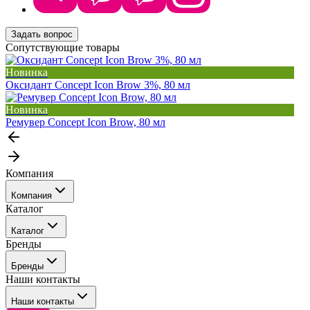
Задать вопрос
Сопутствующие товары
Новинка
Оксидант Concept Icon Brow 3%, 80 мл
Новинка
Ремувер Concept Icon Brow, 80 мл
Компания
Компания
Каталог
События
Каталог
Покупателю
Бренды
Профессиональные средства для окрашивания волос
Бренды
Сервисные средства
Наши контакты
Уход
Tefia
Стайлинг
Наши контакты
Concept
Брови и ресницы