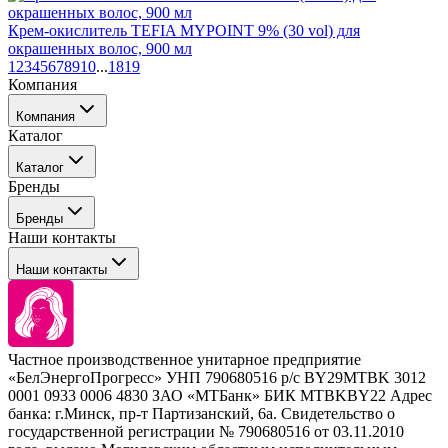
Крем-окислитель TEFIA MYPOINT 9% (30 vol) для
окрашенных волос, 900 мл
1
2
3
4
5
6
7
8
9
10
...
18
19
Компания
Компания
Каталог
События
Каталог
Покупателю
Бренды
Профессиональные средства для окрашивания волос
Бренды
Сервисные средства
Наши контакты
Уход
Tefia
Стайлинг
Наши контакты
Concept
Брови и ресницы
Kezy
Барберинг
Barex
Наборы
Sim Sensitive
Расходные материалы
+ 375 44 7233514
Kebren
Частное производственное унитарное предприятие
Selective Professional
«БелЭнергоПрогресс» УНП 790680516 р/с BY29MTBK 3012
+ 375 29 1649505
White Line
0001 0933 0006 4830 ЗАО «МТБанк» БИК MTBKBY22 Адрес
банка: г.Минск, пр-т Партизанский, 6а. Свидетельство о
info@krasabel.by
государственной регистрации № 790680516 от 03.11.2010