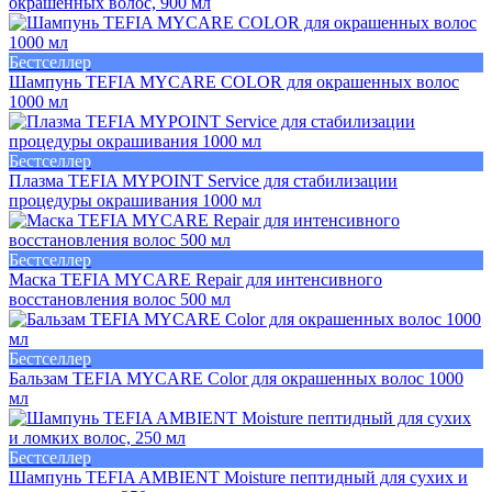
окрашенных волос, 900 мл
Бестселлер
Шампунь TEFIA MYCARE COLOR для окрашенных волос
1000 мл
Бестселлер
Плазма TEFIA MYPOINT Service для стабилизации
процедуры окрашивания 1000 мл
Бестселлер
Маска TEFIA MYCARE Repair для интенсивного
восстановления волос 500 мл
Бестселлер
Бальзам TEFIA MYCARE Color для окрашенных волос 1000
мл
Бестселлер
Шампунь TEFIA AMBIENT Moisture пептидный для сухих и