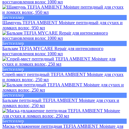
восстановления волос 1000 мл
Бестселлер
Шампунь TEFIA AMBIENT Moisture пептидный для сухих и
ломких волос, 950 мл
Бестселлер
Бальзам TEFIA MYCARE Repair для интенсивного
восстановления волос 1000 мл
Бестселлер
Спрей-мист пептидный TEFIA AMBIENT Moisture для сухих
и ломких волос, 250 мл
Бестселлер
Бальзам пептидный TEFIA AMBIENT Moisture для сухих и
ломких волос, 250 мл
Бестселлер
Маска-увлажнение пептидная TEFIA AMBIENT Moisture для