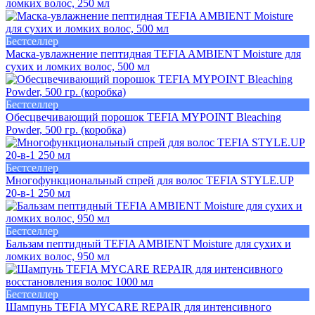
ломких волос, 250 мл
Бестселлер
Маска-увлажнение пептидная TEFIA AMBIENT Moisture для
сухих и ломких волос, 500 мл
Бестселлер
Обесцвечивающий порошок TEFIA MYPOINT Bleaching
Powder, 500 гр. (коробка)
Бестселлер
Многофункциональный спрей для волос TEFIA STYLE.UP
20-в-1 250 мл
Бестселлер
Бальзам пептидный TEFIA AMBIENT Moisture для сухих и
ломких волос, 950 мл
Бестселлер
Шампунь TEFIA MYCARE REPAIR для интенсивного