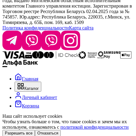
года, выдано Могилевским областным исполнительным
комитетом Главного управления юстиции. Зарегистрирован в
Офис: г. Минск, ул. Тимирязева 65Б, офис 1509
Торговом реестре Республики Беларусь 02.04.2025 года за №
745857. Юр.адрес: Республика Беларусь, 220035, г.Минск, ул.
Склад: г. Минск, ул. Домбровская, 15
Тимирязева, д. 65Б, пом. 169, каб. 1509
Политика конфиденциальности
Карта сайта
Время работы: пн–чт 9:00–17:30, пт 9:00–17:00
Главная
Каталог
Личный кабинет
Корзина
Наш сайт использует cookies
Чтобы узнать больше о том, что такое cookies и зачем мы их
используем, ознакомьтесь с
политикой конфиденциальности
Разрешить все
Отказаться